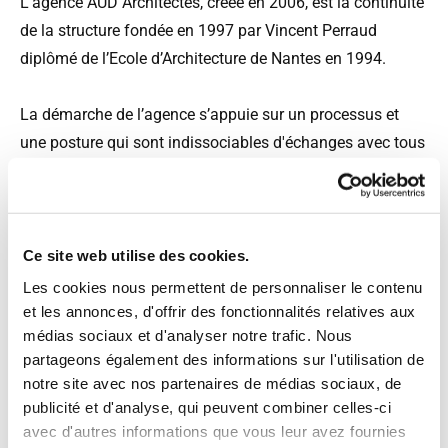
L’agence AÜD Architectes, créée en 2006, est la continuité
de la structure fondée en 1997 par Vincent Perraud
diplômé de l’Ecole d’Architecture de Nantes en 1994.
La démarche de l’agence s’appuie sur un processus et
une posture qui sont indissociables d'échanges avec tous
les intervenants mêlant prospective et les différents
regards qui font le métier d’architecte. Nos réalisations
illustrent notre aptitude à travailler dans un
environnement d’intervenants élargi. La conception de
Ce site web utilise des cookies.
notre cadre de vie est plus que jamais un travail d’équipe.
Les cookies nous permettent de personnaliser le contenu
Notre volonté a pour objectif non pas de juxtaposer des
et les annonces, d'offrir des fonctionnalités relatives aux
médias sociaux et d'analyser notre trafic. Nous
interventions autistes mais bien de développer une
partageons également des informations sur l'utilisation de
synergie des différentes approches au regard du contexte
notre site avec nos partenaires de médias sociaux, de
d’intervention. Cette approche collégiale et collaborative
publicité et d'analyse, qui peuvent combiner celles-ci
est à la mesure des enjeux urbains, architecturaux et
avec d'autres informations que vous leur avez fournies